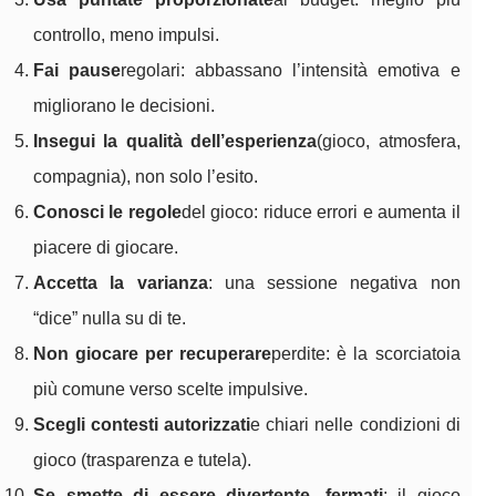
controllo, meno impulsi.
Fai pause
regolari: abbassano l’intensità emotiva e
migliorano le decisioni.
Insegui la qualità dell’esperienza
(gioco, atmosfera,
compagnia), non solo l’esito.
Conosci le regole
del gioco: riduce errori e aumenta il
piacere di giocare.
Accetta la varianza
: una sessione negativa non
“dice” nulla su di te.
Non giocare per recuperare
perdite: è la scorciatoia
più comune verso scelte impulsive.
Scegli contesti autorizzati
e chiari nelle condizioni di
gioco (trasparenza e tutela).
Se smette di essere divertente, fermati
: il gioco