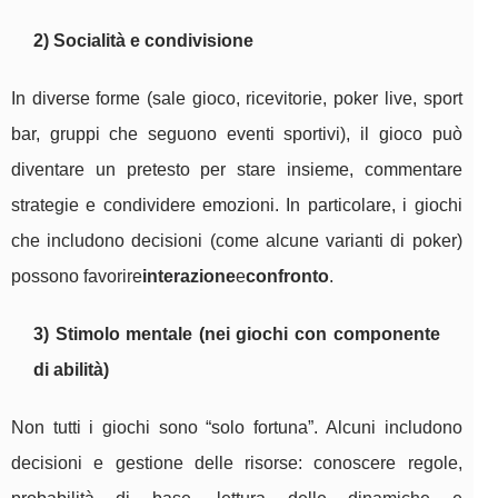
2) Socialità e condivisione
In diverse forme (sale gioco, ricevitorie, poker live, sport
bar, gruppi che seguono eventi sportivi), il gioco può
diventare un pretesto per stare insieme, commentare
strategie e condividere emozioni. In particolare, i giochi
che includono decisioni (come alcune varianti di poker)
possono favorire
interazione
e
confronto
.
3) Stimolo mentale (nei giochi con componente
di abilità)
Non tutti i giochi sono “solo fortuna”. Alcuni includono
decisioni e gestione delle risorse: conoscere regole,