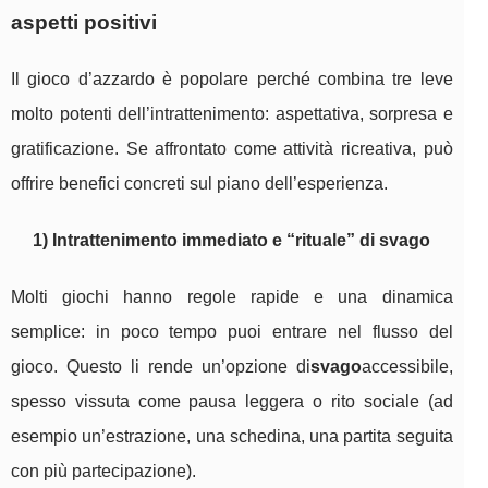
aspetti positivi
Il gioco d’azzardo è popolare perché combina tre leve
molto potenti dell’intrattenimento: aspettativa, sorpresa e
gratificazione. Se affrontato come attività ricreativa, può
offrire benefici concreti sul piano dell’esperienza.
1) Intrattenimento immediato e “rituale” di svago
Molti giochi hanno regole rapide e una dinamica
semplice: in poco tempo puoi entrare nel flusso del
gioco. Questo li rende un’opzione di
svago
accessibile,
spesso vissuta come pausa leggera o rito sociale (ad
esempio un’estrazione, una schedina, una partita seguita
con più partecipazione).