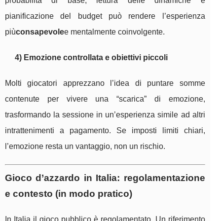
probabilità di base, lettura delle dinamiche e
pianificazione del budget può rendere l’esperienza
più
consapevole
e mentalmente coinvolgente.
4) Emozione controllata e obiettivi piccoli
Molti giocatori apprezzano l’idea di puntare somme
contenute per vivere una “scarica” di emozione,
trasformando la sessione in un’esperienza simile ad altri
intrattenimenti a pagamento. Se imposti limiti chiari,
l’emozione resta un vantaggio, non un rischio.
Gioco d’azzardo in Italia: regolamentazione
e contesto (in modo pratico)
In Italia il gioco pubblico è regolamentato. Un riferimento