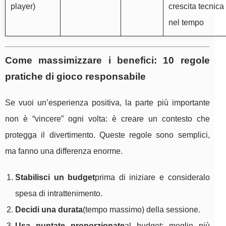
player)
crescita tecnica
nel tempo
Come massimizzare i benefici: 10 regole
pratiche di gioco responsabile
Se vuoi un’esperienza positiva, la parte più importante
non è “vincere” ogni volta: è creare un contesto che
protegga il divertimento. Queste regole sono semplici,
ma fanno una differenza enorme.
Stabilisci un budget
prima di iniziare e consideralo
spesa di intrattenimento.
Decidi una durata
(tempo massimo) della sessione.
Usa puntate proporzionate
al budget: meglio più