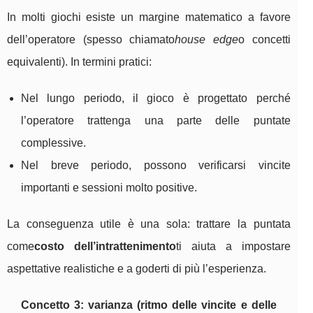
In molti giochi esiste un margine matematico a favore
dell’operatore (spesso chiamato
house edge
o concetti
equivalenti). In termini pratici:
Nel lungo periodo, il gioco è progettato perché
l’operatore trattenga una parte delle puntate
complessive.
Nel breve periodo, possono verificarsi vincite
importanti e sessioni molto positive.
La conseguenza utile è una sola: trattare la puntata
come
costo dell’intrattenimento
ti aiuta a impostare
aspettative realistiche e a goderti di più l’esperienza.
Concetto 3: varianza (ritmo delle vincite e delle