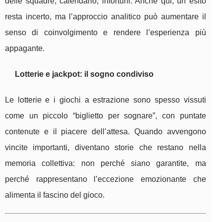
delle squadre, calendario, infortuni. Anche qui, un esito
resta incerto, ma l’approccio analitico può aumentare il
senso di coinvolgimento e rendere l’esperienza più
appagante.
Lotterie e jackpot: il sogno condiviso
Le lotterie e i giochi a estrazione sono spesso vissuti
come un piccolo “biglietto per sognare”, con puntate
contenute e il piacere dell’attesa. Quando avvengono
vincite importanti, diventano storie che restano nella
memoria collettiva: non perché siano garantite, ma
perché rappresentano l’eccezione emozionante che
alimenta il fascino del gioco.