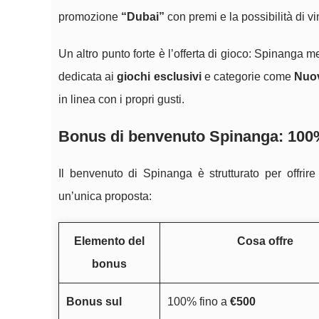
promozione
“Dubai”
con premi e la possibilità di vi
Un altro punto forte è l’offerta di gioco: Spinanga 
dedicata ai
giochi esclusivi
e categorie come
Nuo
in linea con i propri gusti.
Bonus di benvenuto Spinanga: 100%
Il benvenuto di Spinanga è strutturato per offrir
un’unica proposta:
Elemento del
Cosa offre
bonus
Bonus sul
100% fino a
€500