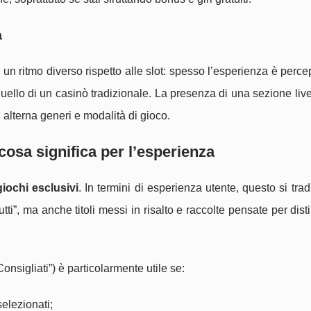
a
n ritmo diverso rispetto alle slot: spesso l’esperienza è perc
 quello di un casinò tradizionale. La presenza di una sezione liv
i alterna generi e modalità di gioco.
 cosa significa per l’esperienza
giochi esclusivi
. In termini di esperienza utente, questo si tra
ti”, ma anche titoli messi in risalto e raccolte pensate per dist
onsigliati”) è particolarmente utile se:
selezionati;