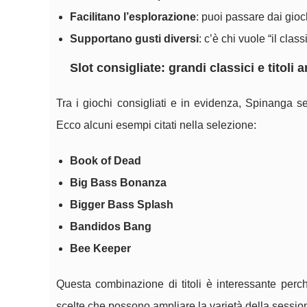
Facilitano l’esplorazione
: puoi passare dai gioch
Supportano gusti diversi
: c’è chi vuole “il clas
Slot consigliate: grandi classici e titoli 
Tra i giochi consigliati e in evidenza, Spinanga 
Ecco alcuni esempi citati nella selezione:
Book of Dead
Big Bass Bonanza
Bigger Bass Splash
Bandidos Bang
Bee Keeper
Questa combinazione di titoli è interessante per
scelte che possono ampliare la varietà della sessione,