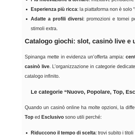
Esperienza più ricca
: la piattaforma non è solo
Adatte a profili diversi
: promozioni e tornei p
stimoli extra.
Catalogo giochi: slot, casinò live e u
Spinanga mette in evidenza un’offerta ampia:
cent
casinò live
. L’organizzazione in categorie dedicat
catalogo infinito.
Le categorie “Nuovo, Popolare, Top, Esc
Quando un casinò online ha molte opzioni, la diff
Top
ed
Esclusivo
sono utili perché:
Riduccono il tempo di scelta
: trovi subito i tito