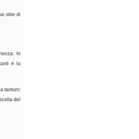
o stile di
ienza. In
tanti e la
na tantum:
scelta del